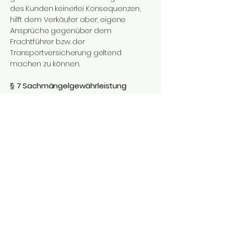
des Kunden keinerlei Konsequenzen,
hilft dem Verkäufer aber, eigene
Ansprüche gegenüber dem
Frachtführer bzw. der
Transportversicherung geltend
machen zu können.
§ 7 Sachmängelgewährleistung
(1) Der Anbieter haftet für Sachmängel
nach den hierfür geltenden
gesetzlichen Vorschriften,
insbesondere §§ 434 ff BGB.
(2) Eine Garantie besteht bei den vom
Anbieter gelieferten Waren nur, wenn
diese ausdrücklich in der
Auftragsbestätigung zu dem
jeweiligen Artikel abgegeben wurde.