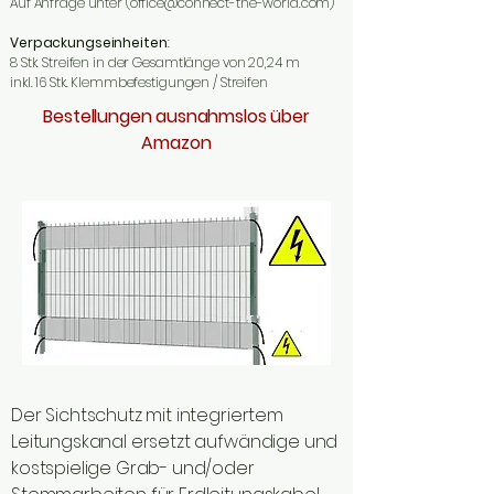
Auf Anfrage unter (
office@connect-the-world.com
)
Verpackungseinheiten
:
8 Stk. Streifen in der Gesamtlänge von 20,24 m
inkl. 16 Stk. Klemmbefestigungen / Streifen
Bestellungen ausnahmslos über
Amazon
Der Sichtschutz mit integriertem
Leitungskanal ersetzt aufwändige und
kostspielige Grab- und/oder