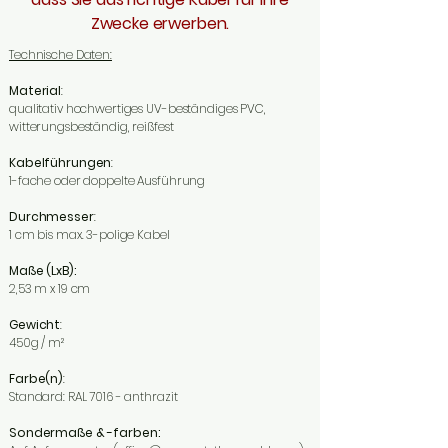
Zwecke erwerben.
Technische Daten:
Material
:
qualitativ hochwertiges UV-beständiges PVC,
witterungsbeständig, reißfest
Kabelführungen
:
1-fache oder doppelte Ausführung
Durchmesser
:
​1 cm bis max. 3-polige Kabel
Maße (LxB):
2,53 m x 19 cm
Gewicht
:
450g / m²
Farbe(n)
:
Standard: RAL 7016 - anthrazit
Sondermaße & -farben: